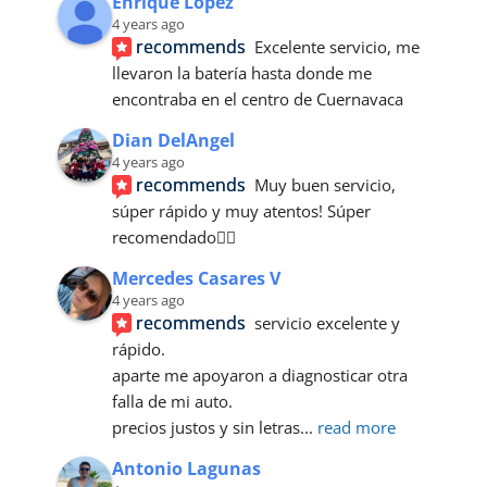
Enrique Lopez
4 years ago
recommends
Excelente servicio, me 
llevaron la batería hasta donde me 
encontraba en el centro de Cuernavaca
Dian DelAngel
4 years ago
recommends
Muy buen servicio, 
súper rápido y muy atentos! Súper 
recomendado👌🏼
Mercedes Casares V
4 years ago
recommends
servicio excelente y 
rápido.
aparte me apoyaron a diagnosticar otra 
falla de mi auto.
precios justos y sin letras
... 
read more
Antonio Lagunas