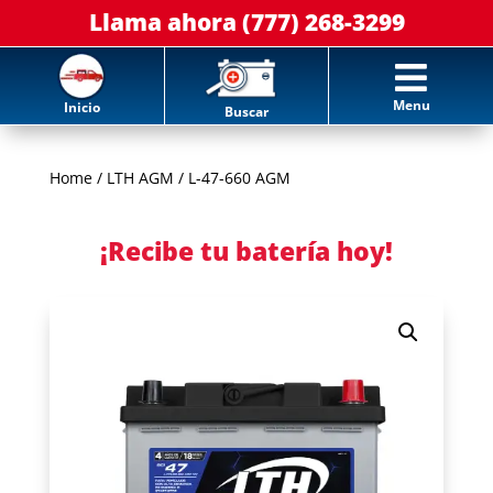
Llama ahora (777) 268-3299

Menu
Inicio
Buscar
Home
/
LTH AGM
/ L-47-660 AGM
¡Recibe tu batería hoy!