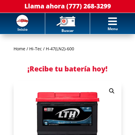
Llama ahora (777) 268-3299

Menu
Inicio
Buscar
Home
/
Hi-Tec
/ H-47(LN2)-600
¡Recibe tu batería hoy!