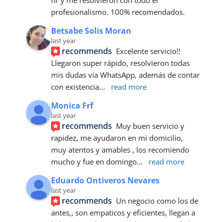
hr y me resolvieron con todo el 
profesionalismo. 100% recomendados.
Betsabe Solis Moran
last year
recommends
Excelente servicio!! 
Llegaron super rápido, resolvieron todas 
mis dudas vía WhatsApp, además de contar 
con existencia
... 
read more
Monica Frf
last year
recommends
Muy buen servicio y 
rapidez, me ayudaron en mi domicilio, 
muy atentos y amables , los recomiendo 
mucho y fue en domingo
... 
read more
Eduardo Ontiveros Nevares
last year
recommends
Un negocio como los de 
antes,, son empaticos y eficientes, llegan a 