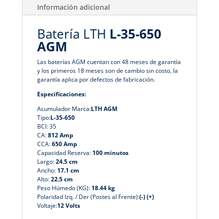
Información adicional
Batería LTH
L-35-650
AGM
Las baterías AGM cuentan con 48 meses de garantía
y los primeros 18 meses son de cambio sin costo, la
garantía aplica por defectos de fabricación.
Especificaciones:
Acumulador Marca:
LTH AGM
Tipo:
L-35-650
BCI: 35
CA:
812 Amp
CCA:
650 Amp
Capacidad Reserva:
100 minutos
Largo:
24.5 cm
Ancho:
17.1 cm
Alto:
22.5 cm
Peso Húmedo (KG):
18.44 kg
Polaridad Izq. / Der (Postes al Frente):
(-) (+)
Voltaje:
12 Volts