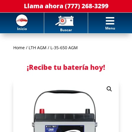
Llama ahora (777) 268-3299

Menu
Inicio
Buscar
Home
/
LTH AGM
/ L-35-650 AGM
¡Recibe tu batería hoy!