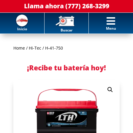
Llama ahora (777) 268-3299

Menu
Inicio
Buscar
Home
/
Hi-Tec
/ H-41-750
¡Recibe tu batería hoy!