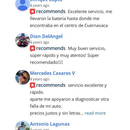
4 years ago
recommends
Excelente servicio, me 
llevaron la batería hasta donde me 
encontraba en el centro de Cuernavaca
Dian DelAngel
4 years ago
recommends
Muy buen servicio, 
súper rápido y muy atentos! Súper 
recomendado👌🏼
Mercedes Casares V
4 years ago
recommends
servicio excelente y 
rápido.
aparte me apoyaron a diagnosticar otra 
falla de mi auto.
precios justos y sin letras
... 
read more
Antonio Lagunas
4 years ago