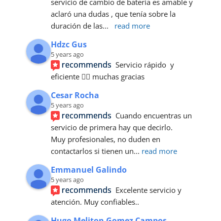
servicio de cambio de batería es amable y 
aclaró una dudas , que tenía sobre la 
duración de las
... 
read more
Hdzc Gus
5 years ago
recommends
Servicio rápido  y 
eficiente 👍🏼 muchas gracias
Cesar Rocha
5 years ago
recommends
Cuando encuentras un 
servicio de primera hay que decirlo. 
Muy profesionales, no duden en 
contactarlos si tienen un
... 
read more
Emmanuel Galindo
5 years ago
recommends
Excelente servicio y 
atención. Muy confiables..
Hugo Meliton Gomez Campos