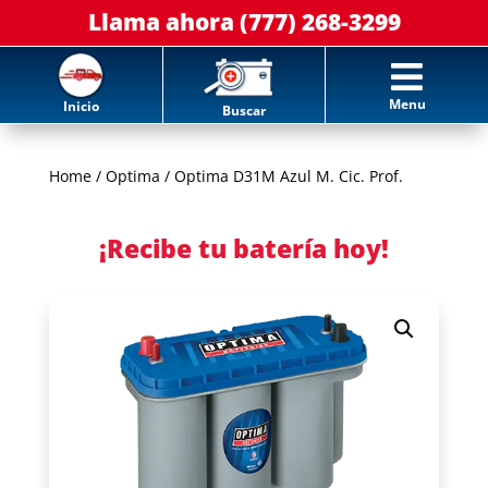
Llama ahora (777) 268-3299

Menu
Inicio
Buscar
Home
/
Optima
/ Optima D31M Azul M. Cic. Prof.
¡Recibe tu batería hoy!